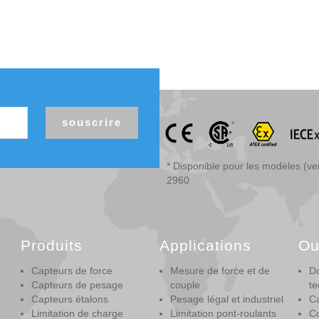
souscrire
* Disponible pour les modèles (v
2960
Produits
Applications
Ou
Capteurs de force
Mesure de force et de
D
Capteurs de pesage
couple
te
Capteurs étalons
Pesage légal et industriel
Ca
Limitation de charge
Limitation pont-roulants
Co