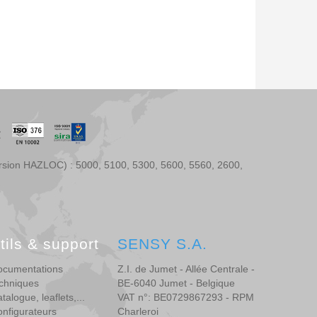
ersion HAZLOC) : 5000, 5100, 5300, 5600, 5560, 2600,
tils & support
SENSY S.A.
ocumentations
Z.I. de Jumet - Allée Centrale -
chniques
BE-6040 Jumet - Belgique
talogue, leaflets,...
VAT n°: BE0729867293 - RPM
nfigurateurs
Charleroi