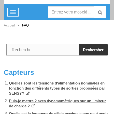
Toggle
navigation
Accueil
FAQ
Rechercher
Capteurs
Quelles sont les tensions d'alimentation nominales en
fonction des différents types de sorties proposées par
SENSY?
Puis-je mettre 2 axes dynamométriques sur un limiteur
de charge ?
Quelle est la longueur de câble maximale que peut avoir