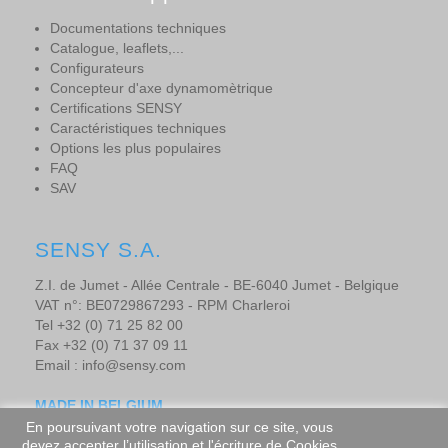
Documentations techniques
Catalogue, leaflets,...
Configurateurs
Concepteur d'axe dynamomètrique
Certifications SENSY
Caractéristiques techniques
Options les plus populaires
FAQ
SAV
SENSY S.A.
Z.I. de Jumet - Allée Centrale - BE-6040 Jumet - Belgique
VAT n°: BE0729867293 - RPM Charleroi
Tel +32 (0) 71 25 82 00
Fax +32 (0) 71 37 09 11
Email : info@sensy.com
MADE IN BELGIUM
En poursuivant votre navigation sur ce site, vous
devez accepter l’utilisation et l'écriture de Cookies