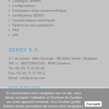
Catalogue, leaflets,...
Configurateurs
Concepteur d'axe dynamomètrique
Certifications SENSY
Caractéristiques techniques
Options les plus populaires
FAQ
SAV
SENSY S.A.
Z.I. de Jumet - Allée Centrale - BE-6040 Jumet - Belgique
VAT n°: BE0729867293 - RPM Charleroi
Tel +32 (0) 71 25 82 00
Fax +32 (0) 71 37 09 11
Email : info@sensy.com
MADE IN BELGIUM
En poursuivant votre navigation sur ce site, vous
devez accepter l’utilisation et l'écriture de Cookies
sur votre appareil connecté. Ces Cookies (petits
J'accepte
Copyright © 2025 - SENSORS AND SYNERGY S.A. - Tous droits
fichiers texte) permettent de suivre votre navigation,