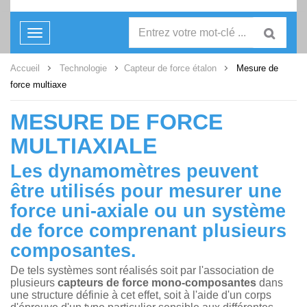
Toggle
navigation
Accueil
Technologie
Capteur de force étalon
Mesure de
force multiaxe
MESURE DE FORCE
MULTIAXIALE
Les dynamomètres peuvent
être utilisés pour mesurer une
force uni-axiale ou un système
de force comprenant plusieurs
composantes.
De tels systèmes sont réalisés soit par l'association de
plusieurs
capteurs de force mono-composantes
dans
une structure définie à cet effet, soit à l'aide d'un corps