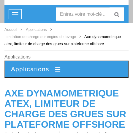
Toggle
navigation
Accueil
Applications
Limitation de charge sur engins de levage
Axe dynamometrique
atex, limiteur de charge des grues sur plateforme offshore
Applications
Applications
AXE DYNAMOMETRIQUE
ATEX, LIMITEUR DE
CHARGE DES GRUES SUR
PLATEFORME OFFSHORE