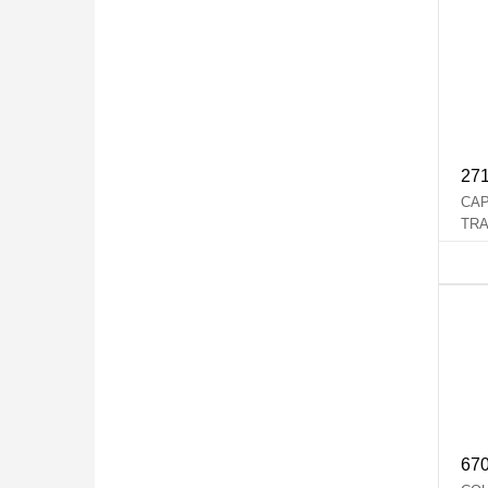
27
CAP
TRA
CO
67