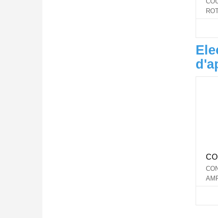
CO
ROT
SA
Ele
d'a
CO
CON
AMP
CAP
CO