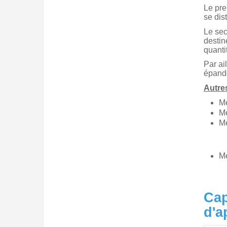
Le pre
se dis
Le sec
destin
quanti
Par ai
épande
Autres
Me
Me
Me
Me
Cap
d'a