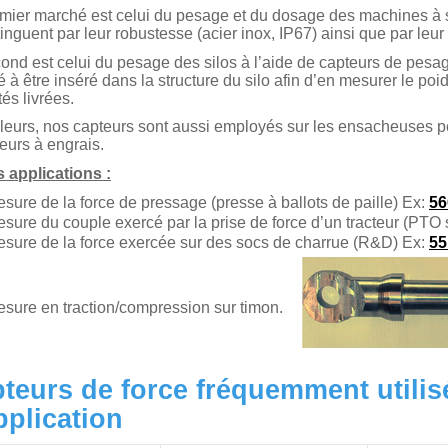
mier marché est celui du pesage et du dosage des machines à
tinguent par leur robustesse (acier inox, IP67) ainsi que par leur 
ond est celui du pesage des silos à l’aide de capteurs de pesag
é à être inséré dans la structure du silo afin d’en mesurer le poi
tés livrées.
lleurs, nos capteurs sont aussi employés sur les ensacheuses 
urs à engrais.
 applications :
sure de la force de pressage (presse à ballots de paille) Ex:
56
sure du couple exercé par la prise de force d’un tracteur (PTO 
sure de la force exercée sur des socs de charrue (R&D) Ex:
55
sure en traction/compression sur timon.
teurs de force fréquemment utilis
pplication