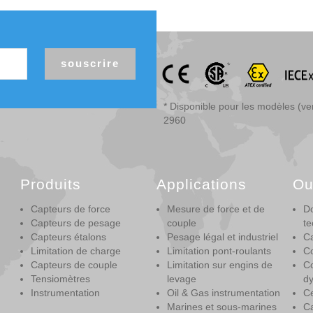
souscrire
* Disponible pour les modèles (v
2960
Produits
Applications
Ou
Capteurs de force
Mesure de force et de
D
Capteurs de pesage
couple
te
Capteurs étalons
Pesage légal et industriel
Ca
Limitation de charge
Limitation pont-roulants
Co
Capteurs de couple
Limitation sur engins de
Co
Tensiomètres
levage
d
Instrumentation
Oil & Gas instrumentation
Ce
Marines et sous-marines
Ca