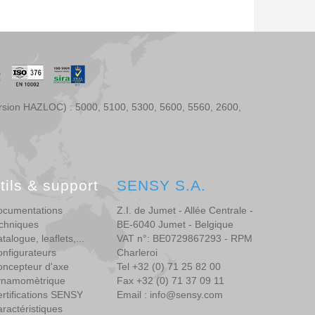
ersion HAZLOC) : 5000, 5100, 5300, 5600, 5560, 2600,
tils & support
SENSY S.A.
ocumentations
Z.I. de Jumet - Allée Centrale -
chniques
BE-6040 Jumet - Belgique
talogue, leaflets,...
VAT n°: BE0729867293 - RPM
nfigurateurs
Charleroi
ncepteur d'axe
Tel +32 (0) 71 25 82 00
ynamomètrique
Fax +32 (0) 71 37 09 11
rtifications SENSY
Email : info@sensy.com
ractéristiques