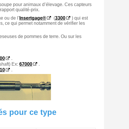
 soupe pour animaux d’élevage. Ces capteurs
rapport qualité-prix.
e ou de l’
Insertgage®
(
3300
) qui est
ds, ce qui permet notamment de vérifier les
peseuses de pommes de terre. Ou sur les
00
.
shaft) Ex:
67000
.
10
.
és pour ce type