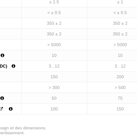
± 1.5
± 1
< ± 0.5
< ± 0.5
350 ± 2
350 ± 2
350 ± 2
350 ± 2
> 5000
> 5000
10
10
VDC)
3...12
3...12
150
200
> 300
> 500
50
75
100
150
esign et des dimensions.
vertissement.