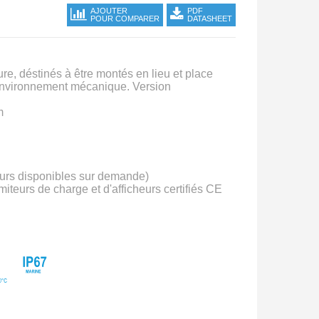
AJOUTER
PDF
POUR COMPARER
DATASHEET
, déstinés à être montés en lieu et place
'environnement mécanique. Version
m
eurs disponibles sur demande)
teurs de charge et d'afficheurs certifiés CE