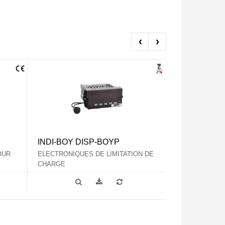
‹
›
INDI-BOY DISP-BOYP
INDI-BOY2 
OUR
ELECTRONIQUES DE LIMITATION DE
ELECTRONIQUE
CHARGE
CHARGE