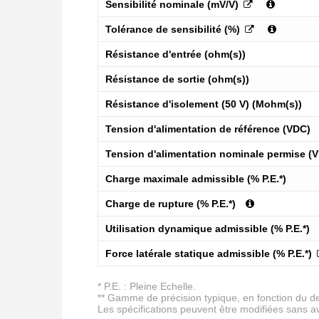
Sensibilité nominale (mV/V)
Tolérance de sensibilité (%)
Résistance d'entrée (ohm(s))
Résistance de sortie (ohm(s))
Résistance d'isolement (50 V) (Mohm(s))
Tension d'alimentation de référence (VDC)
Tension d'alimentation nominale permise (
Charge maximale admissible (% P.E.*)
Charge de rupture (% P.E.*)
Utilisation dynamique admissible (% P.E.*)
Force latérale statique admissible (% P.E.*)
* P.E. : Pleine Echelle.
** Gamme de précision typique, en fonction du d
Les spécifications peuvent être modifiées sans a