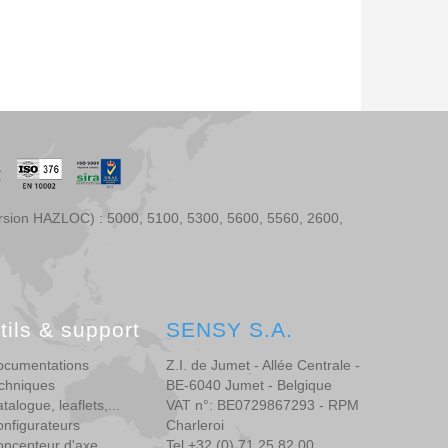
ersion HAZLOC) : 5000, 5100, 5300, 5600, 5560, 2600,
tils & support
SENSY S.A.
ocumentations
Z.I. de Jumet - Allée Centrale -
chniques
BE-6040 Jumet - Belgique
talogue, leaflets,...
VAT n°: BE0729867293 - RPM
nfigurateurs
Charleroi
ncepteur d'axe
Tel +32 (0) 71 25 82 00