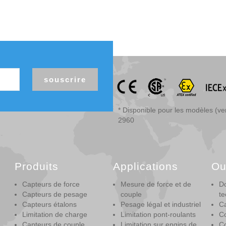
souscrire
* Disponible pour les modèles (v
2960
Produits
Applications
Ou
Capteurs de force
Mesure de force et de
D
Capteurs de pesage
couple
te
Capteurs étalons
Pesage légal et industriel
Ca
Limitation de charge
Limitation pont-roulants
Co
Capteurs de couple
Limitation sur engins de
Co